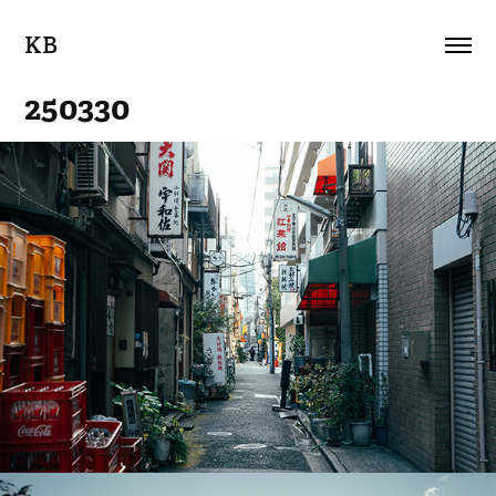
KB
250330